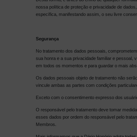
nossa política de proteção e privacidade de dado
específica, manifestando assim, o seu livre conse
Segurança
No tratamento dos dados pessoais, comprometemo-n
sua honra e a sua privacidade familiar e pessoal,
em todos os momentos e para guardar o mais absolu
Os dados pessoais objeto de tratamento não serão u
vincule ambas as partes com condições particular
Exceto com o consentimento expresso dos usuários
O responsável pelo tratamento deve tomar medidas
esses dados por ordem do responsável pelo tratam
Membros.
Mais informamos que a Dário Honório adota todas 