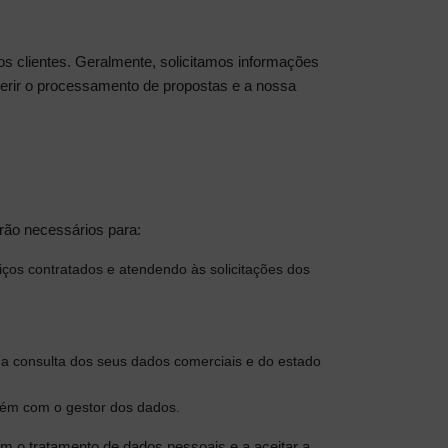
s clientes. Geralmente, solicitamos informações
erir o processamento de propostas e a nossa
rão necessários para:
viços contratados e atendendo às solicitações dos
a consulta dos seus dados comerciais e do estado
ntém com o gestor dos dados.
om o tratamento de dados pessoais e a aceitar a