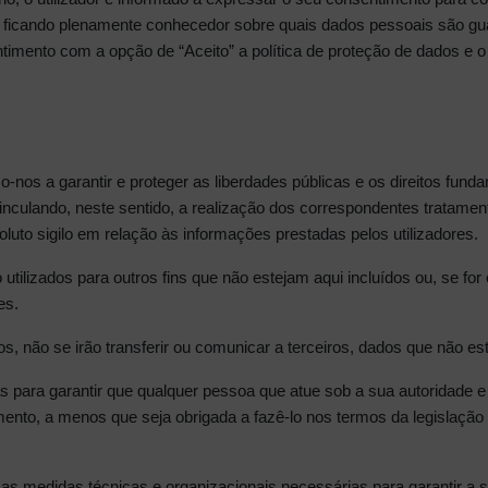
s, ficando plenamente conhecedor sobre quais dados pessoais são gua
ntimento com a opção de “Aceito” a política de proteção de dados e 
os a garantir e proteger as liberdades públicas e os direitos funda
 vinculando, neste sentido, a realização dos correspondentes trata
to sigilo em relação às informações prestadas pelos utilizadores.
tilizados para outros fins que não estejam aqui incluídos ou, se fo
es.
, não se irão transferir ou comunicar a terceiros, dados que não es
 para garantir que qualquer pessoa que atue sob a sua autoridade e
ento, a menos que seja obrigada a fazê-lo nos termos da legislação
as medidas técnicas e organizacionais necessárias para garantir a s