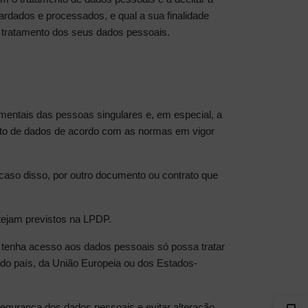
rdados e processados, e qual a sua finalidade
o tratamento dos seus dados pessoais.
mentais das pessoas singulares e, em especial, a
mento de dados de acordo com as normas em vigor
r caso disso, por outro documento ou contrato que
tejam previstos na LPDP.
 tenha acesso aos dados pessoais só possa tratar
 do país, da União Europeia ou dos Estados-
egurança dos dados pessoais e evitar alteração,