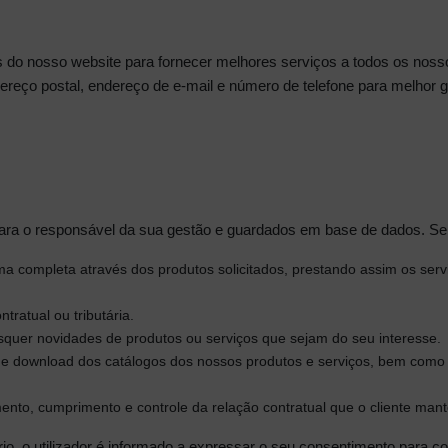
do nosso website para fornecer melhores serviços a todos os nosso
eço postal, endereço de e-mail e número de telefone para melhor g
ara o responsável da sua gestão e guardados em base de dados. Se
rma completa através dos produtos solicitados, prestando assim os ser
ntratual ou tributária.
aisquer novidades de produtos ou serviços que sejam do seu interesse.
 e download dos catálogos dos nossos produtos e serviços, bem como 
ento, cumprimento e controle da relação contratual que o cliente ma
rio, o utilizador é informado a expressar o seu consentimento para c