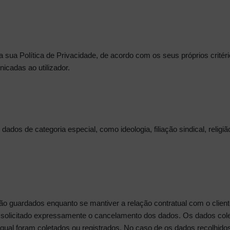
a sua Política de Privacidade, de acordo com os seus próprios critério
icadas ao utilizador.
os de categoria especial, como ideologia, filiação sindical, religião
são guardados enquanto se mantiver a relação contratual com o clie
er solicitado expressamente o cancelamento dos dados. Os dados co
 qual foram coletados ou registrados. No caso de os dados recolhidos