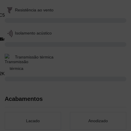
Resistência ao vento
C5
Isolamento acústico
≤ 46 dB
Transmissão térmica
W/m2K
Acabamentos
Lacado
Anodizado