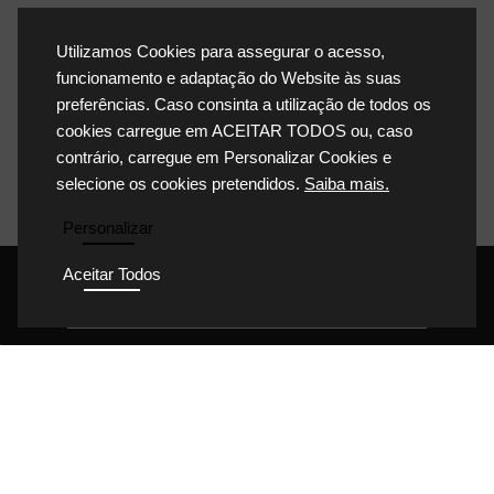
Utilizamos Cookies para assegurar o acesso,
funcionamento e adaptação do Website às suas
preferências. Caso consinta a utilização de todos os
cookies carregue em ACEITAR TODOS ou, caso
contrário, carregue em Personalizar Cookies e
selecione os cookies pretendidos.
Saiba mais.
Personalizar
Aceitar Todos
POLÍTICA DE PRIVACIDADE
POLÍTICA DE COOKIES
POLÍTICA DA QUALIDADE
CONDIÇÕES GERAIS DE VENDA
CONDIÇÕES GERAIS DE COMPRA
© Dário Honório 2023 Todos os direitos reservados